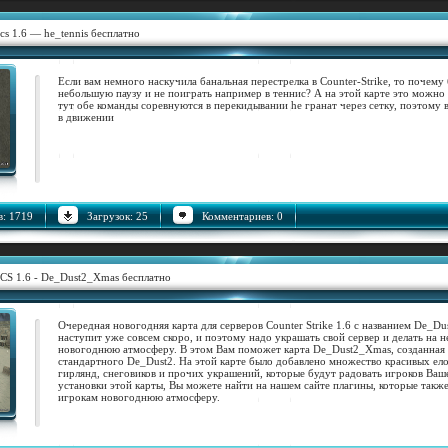
cs 1.6 — he_tennis бесплатно
Если вам немного наскучила банальная перестрелка в Counter-Strike, то почему 
небольшую паузу и не поиграть например в теннис? А на этой карте это можно 
тут обе команды соревнуются в перекидывании he гранат через сетку, поэтому 
в движении
: 1719
Загрузок: 25
Комментариев: 0
 CS 1.6 - De_Dust2_Xmas бесплатно
Очередная новогодняя карта для серверов Counter Strike 1.6 с названием De_D
наступит уже совсем скоро, и поэтому надо украшать свой сервер и делать на 
новогоднюю атмосферу. В этом Вам поможет карта De_Dust2_Xmas, созданная 
стандартного De_Dust2. На этой карте было добавлено множество красивых ело
гирлянд, снеговиков и прочих украшений, которые будут радовать игроков Ваш
установки этой карты, Вы можете найти на нашем сайте плагины, которые такж
игрокам новогоднюю атмосферу.