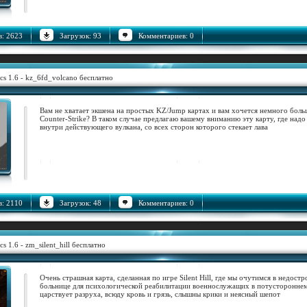
: 2623
Загрузок: 93
Комментариев: 0
cs 1.6 - kz_6fd_volcano бесплатно
Вам не хватает экшена на простых KZ/Jump картах и вам хочется немного боль
Counter-Strike? В таком случае предлагаю вашему вниманию эту карту, где надо
внутри действующего вулкана, со всех сторон которого стекает лава
: 2110
Загрузок: 48
Комментариев: 0
cs 1.6 - zm_silent_hill бесплатно
Очень страшная карта, сделанная по игре Silent Hill, где мы очутимся в недос
больнице для психологической реабилитации военнослужащих в потустороннем
царствует разруха, всюду кровь и грязь, слышны крики и неясный шепот