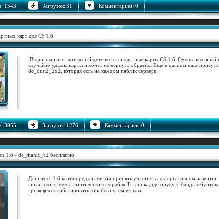
: 1543
Загрузок: 31
Комментариев: 0
артных карт для CS 1.6
В данном паке карт вы найдете все стандартные карты CS 1.6. Очень полезный п
случайно удалил карты и хочет их вернуть обратно. Еще в данном паке присутст
de_dust2_2x2, которая есть на каждом паблик сервере.
: 3955
Загрузок: 1276
Комментариев: 0
cs 1.6 - de_titanic_b2 бесплатно
Данная cs 1.6 карта предлагает вам принять участие в альтернативном развитии
гигантского меж атлантического корабля Титаника, где орудует банда взбунтов
грозящихся саботировать корабль путем взрыва