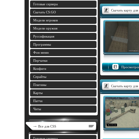
Готовые сервера
Скачать карту для 
Скачать CS:GO
Модели игроков
Модели оружия
Руссификация
Программы
Фон меню
Перчатки
Просмотров
Конфиги
Спрайты
Плагины
Скачать карту для
Карты
Патчи
Читы
Все для CSS
Готовые сервера