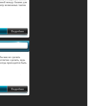
диной между базами для
ектр возможных тактик
Подробнее
бы вам не сделать
отлично сделать, ведь
всегда приходится быть
Подробнее