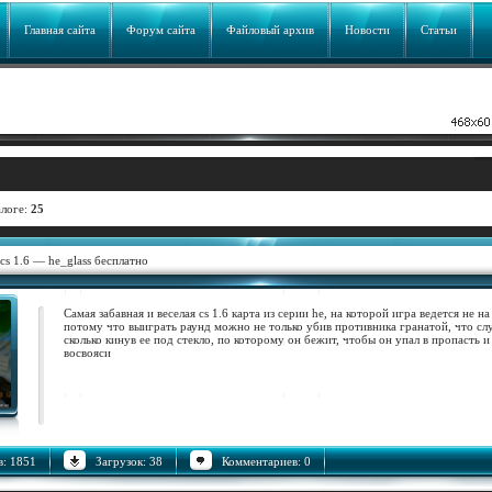
Главная сайта
Форум сайта
Файловый архив
Новости
Статьи
алоге:
25
cs 1.6 — he_glass бесплатно
Самая забавная и веселая cs 1.6 карта из серии he, на которой игра ведется не на
потому что выиграть раунд можно не только убив противника гранатой, что слу
сколько кинув ее под стекло, по которому он бежит, чтобы он упал в пропасть и 
восвояси
: 1851
Загрузок: 38
Комментариев: 0