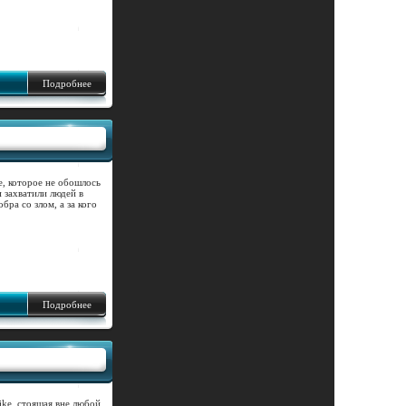
Подробнее
е, которое не обошлось
 захватили людей в
бра со злом, а за кого
Подробнее
ike, стоящая вне любой