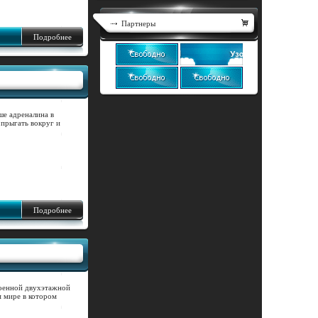
Партнеры
Подробнее
ше адреналина в
 прыгать вокруг и
Подробнее
троенной двухэтажной
 мире в котором