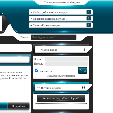
Последние ответы на Форуме
5
Набор файловиков и модера...
0
Красивая аватарка в стиле...
1
Темно-Синяя аватарка
Поиск:
Форма входа
Логин:
Пароль:
запомнить
 очки, а ради фана,
чается довольно редко,
Забыл пароль
|
Регистрация
удалил Counter-Strike
Витрина ссылок
Купить ссылку
(Цена: 1 руб.)
Подробнее