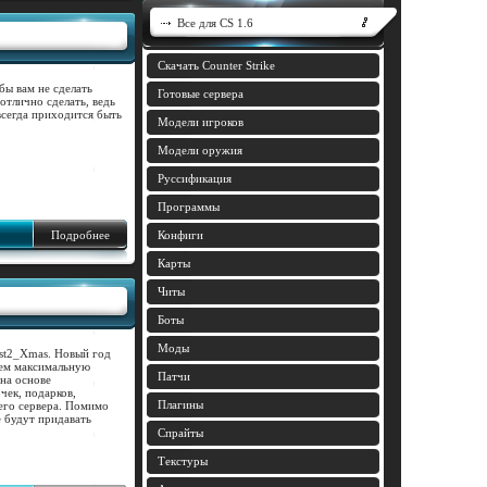
Все для CS 1.6
Скачать Counter Strike
бы вам не сделать
Готовые сервера
отлично сделать, ведь
всегда приходится быть
Модели игроков
Модели оружия
Руссификация
Программы
Подробнее
Конфиги
Карты
Читы
Боты
Моды
ust2_Xmas. Новый год
нем максимальную
Патчи
на основе
чек, подарков,
Плагины
его сервера. Помимо
е будут придавать
Спрайты
Текстуры