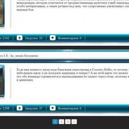
конкуренции, которая отличается от предшественницы наличием узкой перекла
особо нетерпеливых, а также речкою под нею, что существенно увеличивает сп
ведения боя
: 2102
Загрузок: 32
Комментариев: 0
cs 1.6 - he_tennis бесплатно
Если вам немного наскучила банальная перестрелка в Counter-Strike, то почему 
небольшую паузу и не поиграть например в теннис? А на этой карте это можно 
тут обе команды соревнуются в перекидывании he гранат через сетку, поэтому 
в движении
: 2298
Загрузок: 37
Комментариев: 0
1
2
3
»