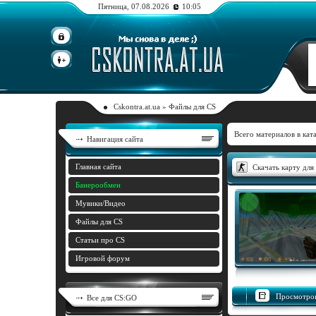
Пятница, 07.08.2026
10:05
Cskontra.at.ua
»
Файлы для CS
Всего материалов в кат
Навигация сайта
Главная сайта
Скачать карту для 
Банерообмен
Мувики/Видео
Файлы для CS
Статьи про CS
Игровой форум
Просмотров
Все для CS:GO