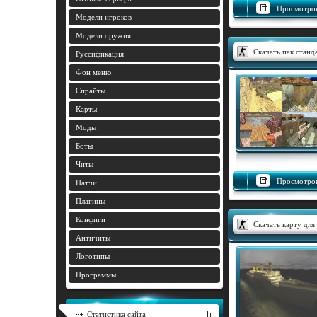
Просмотров
Модели игроков
Модели оружия
Скачать пак станд
Руссификация
Фон меню
Спрайты
Карты
Моды
Боты
Читы
Просмотров
Патчи
Плагины
Конфиги
Скачать карту для 
Античиты
Логотипы
Программы
Статистика сайта