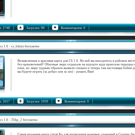
: 2748
Загрузок: 90
Комментариев: 0
cs 1.6 - cs_bikini бесплатно
Великолепная и красивая карта для CS 1.6. На ней вы находитесь в райском мест
без приключений! Обычные люди отдыхали на курорте куда приехали терроры и
плен, но люди чудным образом вызвали спецназ и теперь там настоящая бойня до
вы будете играть (за добро или за зло) - решать Вам!
: 2657
Загрузок: 1059
Комментариев: 0
cs 1.6 - 35hp_2 бесплатно
Самая играемая карта стиля Ka для проведения ножевых сражений в Counter-Str