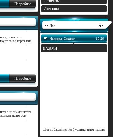
Античиты
Подробнее
Логотипы
Чат
ак для тех кто
вует такая карта как
Подробнее
 истории знаменитого,
авшихся матросов,
Для добавления необходима авторизация